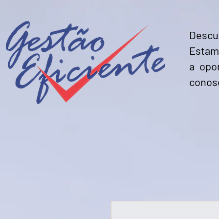
Descub
Estamo
a opo
conos