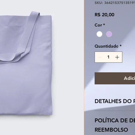
SKU: 36421537513519
Preço
R$ 20,00
Cor
*
Quantidade
*
Adic
DETALHES DO
Use este espaço par
POLÍTICA DE 
seu produto, como t
especiais e instruç
REEMBOLSO
ótimo lugar para es